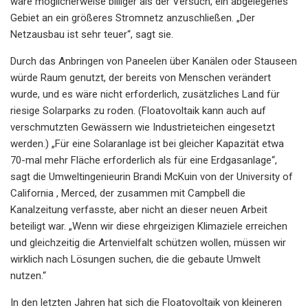
wäre möglicherweise billiger als der Versuch, ein abgelegenes
Gebiet an ein größeres Stromnetz anzuschließen. „Der
Netzausbau ist sehr teuer“, sagt sie.
Durch das Anbringen von Paneelen über Kanälen oder Stauseen
würde Raum genutzt, der bereits von Menschen verändert
wurde, und es wäre nicht erforderlich, zusätzliches Land für
riesige Solarparks zu roden. (Floatovoltaik kann auch auf
verschmutzten Gewässern wie Industrieteichen eingesetzt
werden.) „Für eine Solaranlage ist bei gleicher Kapazität etwa
70-mal mehr Fläche erforderlich als für eine Erdgasanlage“,
sagt die Umweltingenieurin Brandi McKuin von der University of
California , Merced, der zusammen mit Campbell die
Kanalzeitung verfasste, aber nicht an dieser neuen Arbeit
beteiligt war. „Wenn wir diese ehrgeizigen Klimaziele erreichen
und gleichzeitig die Artenvielfalt schützen wollen, müssen wir
wirklich nach Lösungen suchen, die die gebaute Umwelt
nutzen.“
In den letzten Jahren hat sich die Floatovoltaik von kleineren