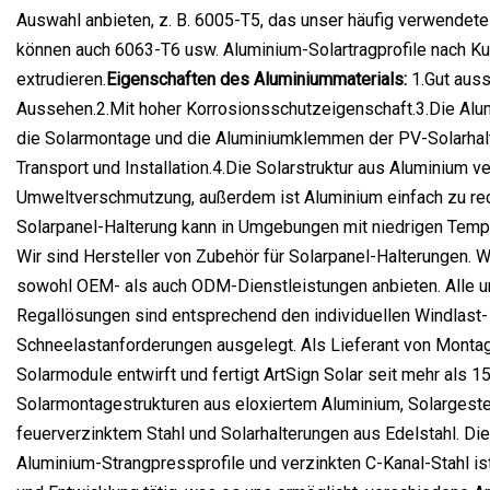
Auswahl anbieten, z. B. 6005-T5, das unser häufig verwendetes
können auch 6063-T6 usw. Aluminium-Solartragprofile nach 
extrudieren.
Eigenschaften des Aluminiummaterials:
1.Gut aus
Aussehen.2.Mit hoher Korrosionsschutzeigenschaft.3.Die Alu
die Solarmontage und die Aluminiumklemmen der PV-Solarhalte
Transport und Installation.4.Die Solarstruktur aus Aluminium v
Umweltverschmutzung, außerdem ist Aluminium einfach zu rec
Solarpanel-Halterung kann in Umgebungen mit niedrigen Tempe
Wir sind Hersteller von Zubehör für Solarpanel-Halterungen. W
sowohl OEM- als auch ODM-Dienstleistungen anbieten. Alle u
Regallösungen sind entsprechend den individuellen Windlast-
Schneelastanforderungen ausgelegt. Als Lieferant von Montag
Solarmodule entwirft und fertigt ArtSign Solar seit mehr als 1
Solarmontagestrukturen aus eloxiertem Aluminium, Solargeste
feuerverzinktem Stahl und Solarhalterungen aus Edelstahl. Die
Aluminium-Strangpressprofile und verzinkten C-Kanal-Stahl is