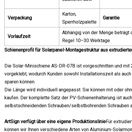
Karton,
Verpackung
Garantie
Sperrholzpalette
Abhängig von der Menge beträgt di
Vorlaufzeit
Regel 10–30 Werktage
Schienenprofil für Solarpanel-Montagestruktur aus extrudier
Die Solar-Minischiene AS-DR-07B ist vorgeschnitten und mit
vorgeklebt, wodurch Kunden sowohl Installationszeit als auch
sparen können.
Die Länge wird individuell angepasst. Sie können mit oder oh
kaufen. Der komplette Satz der PV-Schienenhalterung ist auch
selbstschneidenden Schrauben/selbstbohrenden Schrauben a
ArtSign verfügt über eine eigene Produktionslinie
Für extrudie
können wir Ihnen verschiedene Arten von Aluminium-Solarmo