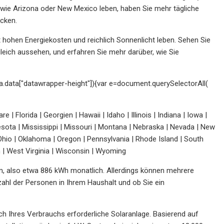
t wie Arizona oder New Mexico leben, haben Sie mehr tägliche
cken.
it hohen Energiekosten und reichlich Sonnenlicht leben. Sehen Sie
leich aussehen, und erfahren Sie mehr darüber, wie Sie
=a.data["datawrapper-height"]){var e=document.querySelectorAll(
| Florida | Georgien | Hawaii | Idaho | Illinois | Indiana | Iowa |
sota | Mississippi | Missouri | Montana | Nebraska | Nevada | New
hio | Oklahoma | Oregon | Pennsylvania | Rhode Island | South
n | West Virginia | Wisconsin | Wyoming
m, also etwa 886 kWh monatlich. Allerdings können mehrere
zahl der Personen in Ihrem Haushalt und ob Sie ein
ch Ihres Verbrauchs erforderliche Solaranlage. Basierend auf