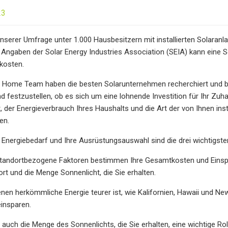
23
nserer Umfrage unter 1.000 Hausbesitzern mit installierten Solara
Angaben der Solar Energy Industries Association (SEIA) kann eine So
 kosten.
 Home Team haben die besten Solarunternehmen recherchiert und bew
d festzustellen, ob es sich um eine lohnende Investition für Ihr Zuh
, der Energieverbrauch Ihres Haushalts und die Art der von Ihnen ins
en.
hr Energiebedarf und Ihre Ausrüstungsauswahl sind die drei wichtigst
standortbezogene Faktoren bestimmen Ihre Gesamtkosten und Einspar
t und die Menge Sonnenlicht, die Sie erhalten.
denen herkömmliche Energie teurer ist, wie Kalifornien, Hawaii und N
insparen.
lt auch die Menge des Sonnenlichts, die Sie erhalten, eine wichtige R