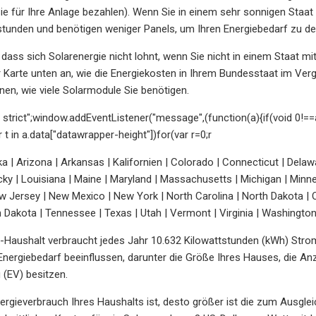
 Sie für Ihre Anlage bezahlen). Wenn Sie in einem sehr sonnigen Staa
tunden und benötigen weniger Panels, um Ihren Energiebedarf zu de
, dass sich Solarenergie nicht lohnt, wenn Sie nicht in einem Staat m
 Karte unten an, wie die Energiekosten in Ihrem Bundesstaat im Verg
en, wie viele Solarmodule Sie benötigen.
e strict";window.addEventListener("message",(function(a){if(void 0!=
r t in a.data["datawrapper-height"])for(var r=0;r
 | Arizona | Arkansas | Kalifornien | Colorado | Connecticut | Delaware 
ky | Louisiana | Maine | Maryland | Massachusetts | Michigan | Minne
 Jersey | New Mexico | New York | North Carolina | North Dakota | O
h Dakota | Tennessee | Texas | Utah | Vermont | Virginia | Washingto
-Haushalt verbraucht jedes Jahr 10.632 Kilowattstunden (kWh) Stro
Energiebedarf beeinflussen, darunter die Größe Ihres Hauses, die An
 (EV) besitzen.
ergieverbrauch Ihres Haushalts ist, desto größer ist die zum Ausglei