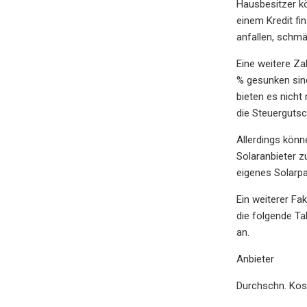
Hausbesitzer kö
einem Kredit fi
anfallen, schmä
Eine weitere Za
% gesunken sind
bieten es nicht
die Steuergutsc
Allerdings könn
Solaranbieter z
eigenes Solarp
Ein weiterer Fa
die folgende Ta
an.
Anbieter
Durchschn. Ko