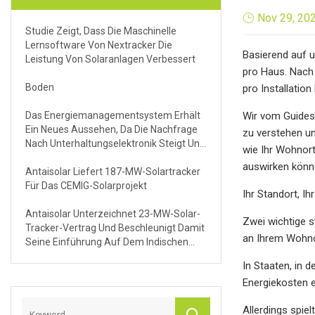
Nov 29, 20
Studie Zeigt, Dass Die Maschinelle
Lernsoftware Von Nextracker Die
Basierend auf u
Leistung Von Solaranlagen Verbessert
pro Haus. Nach 
Boden
pro Installation
Das Energiemanagementsystem Erhält
Wir vom Guides
Ein Neues Aussehen, Da Die Nachfrage
zu verstehen un
Nach Unterhaltungselektronik Steigt Und
wie Ihr Wohnort
Die Technologie Fortschritte Macht
auswirken könn
Antaisolar Liefert 187-MW-Solartracker
Für Das CEMIG-Solarprojekt
Ihr Standort, I
Antaisolar Unterzeichnet 23-MW-Solar-
Zwei wichtige 
Tracker-Vertrag Und Beschleunigt Damit
an Ihrem Wohnor
Seine Einführung Auf Dem Indischen
Markt
In Staaten, in 
Energiekosten e
Allerdings spie