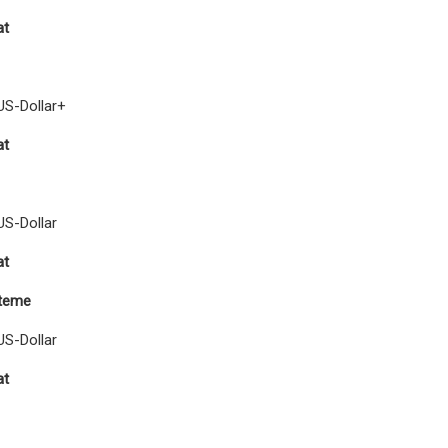
at
US-Dollar+
at
US-Dollar
at
teme
US-Dollar
at