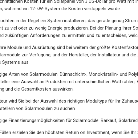
hnittlichen Kosten für ein Solarpanel von 3 US-Dollar pro Watt mit 
en, während ein 12-kW-System die Kosten verdoppeln würde.
öchten in der Regel ein System installieren, das gerade genug Stro
ht zu viel oder zu wenig Energie produzieren. Bei der Planung Ihrer 
und zukünftigen Anforderungen zu ermitteln und zu entscheiden, welch
Ihre Module und Ausrüstung sind bei weitem der größte Kostenfaktor,
armodule zur Verfügung, und der Hersteller, der Installateur und die 
s Systems aus.
ngige Arten von Solarmodulen: Dünnschicht-, Monokristallin- und Polyk
eller eine Auswahl an Produkten mit unterschiedlichen Wattzahlen, H
ng und die Gesamtkosten auswirken.
lateur wird Sie bei der Auswahl des richtigen Modultyps für Ihr Zuhau
stellern von Solarmodulen zu suchen.
ngige Finanzierungsmöglichkeiten für Solarmodule: Barkauf, Solarkredi
Fällen erzielen Sie den höchsten Return on Investment, wenn Sie Ihr