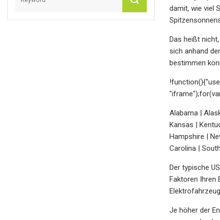
damit, wie viel
Spitzensonnens
Das heißt nicht
sich anhand der
bestimmen könn
!function(){"us
"iframe");for(va
Alabama | Alaska
Kansas | Kentuc
Hampshire | New
Carolina | Sout
Der typische US
Faktoren Ihren 
Elektrofahrzeug
Je höher der En