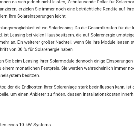
nnen es sich jedoch nicht leisten, Zehntausende Dollar für Solarmo
nanzieren, erzielen Sie immer noch eine beträchtliche Rendite auf Ihre
lern Ihre Solareinsparungen leicht.
hlungsmöglichkeit ist ein Solarleasing. Da die Gesamtkosten für die 
, ist Leasing bei vielen Hausbesitzern, die auf Solarenergie umstei
 mehr an. Ein weiterer großer Nachteil, wenn Sie Ihre Module leasen s
hrift von 30 % für Solarenergie haben.
en Sie beim Leasing Ihrer Solarmodule dennoch einige Einsparungen e
u einem monatlichen Festpreis. Sie werden wahrscheinlich immer noch
anelsystem besitzen.
ktor, der die Endkosten Ihrer Solaranlage stark beeinflussen kann, i
belle, um einen Anbieter zu finden, dessen Installationskosten inner
sten eines 10-kW-Systems