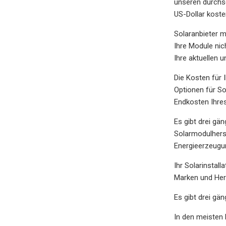
unseren durchsc
US-Dollar kost
Solaranbieter m
Ihre Module nic
Ihre aktuellen 
Die Kosten für 
Optionen für Sol
Endkosten Ihre
Es gibt drei gä
Solarmodulherst
Energieerzeugu
Ihr Solarinstal
Marken und Her
Es gibt drei gä
In den meisten 