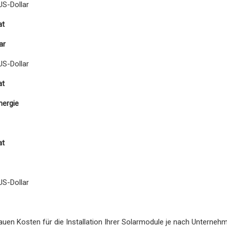
US-Dollar
at
ar
US-Dollar
at
nergie
at
US-Dollar
uen Kosten für die Installation Ihrer Solarmodule je nach Unterneh