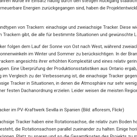
Jahren wurde ihr Einsatz häufig durch den stetigen Rückgang staatlic
rneuerbare Energien zurückgegangen sind, haben die Projektentwickl
undtypen von Trackern: einachsige und zweiachsige Tracker. Diese wi
an Trackern gibt, die alle für bestimmte Situationen und gewünschte L
cker folgen dem Lauf der Sonne von Ost nach West, während zweiac
nnenwinkeln im Winter und Sommer zu berücksichtigen. In der Branc
ackern angesichts ihrer erhöhten Komplexität und eines relativ ger
ypen. Eine Überprüfung der Produktionsstatistiken aus Ontario erga
 im Vergleich zu der Verbesserung ist, die einachsige Tracker gegenü
ige Tracker in Situationen, in denen die Atmosphäre nur sehr wenig v
ner festen Dachanordnung erzielen. Leider weisen die meisten Regio
cker im PV-Kraftwerk Sevilla in Spanien (Bild: afloresm, Flickr)
achsige Tracker haben eine Rotationsachse, die relativ zum Boden hor
esteht, die Rotationsachsen parallel zueinander zu halten. Einige ho
können, Platz zu sparen und so die Gesamtkosten des Projekts zu m