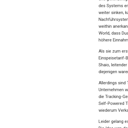
des Systems err
weiter sinken, 
Nachführsysteme
weithin anerkan
World, dass Dua
höhere Einnahm
Als sie zum ers
Einspeisetarif-
Shaio, leitender
diejenigen waren
Allerdings sind
Unternehmen wie
die Tracking-Ge
Self-Powered Tr
wiederum Verka
Leider gelang e