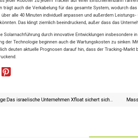
ass jeder Roboter zu jedem Tracker auf einer Einschienenbahn fahren
n trägt auch die Verkabelung für das gesamte System, wodurch das 
über alle 40 Minuten individuell anpassen und außerdem Leistungs- 
könnten. Das klingt ziemlich beeindruckend, außer dass das Unterne
e Solarnachführung durch innovative Entwicklungen insbesondere in G
g der Technologie beginnen auch die Wartungskosten zu sinken. Mit
ich deuten aktuelle Prognosen darauf hin, dass der Tracking-Markt bi
ruckend.
ige:
Das israelische Unternehmen Xfloat sichert sich
Mass
einen Zuschuss von 1 Million US-Dollar für die
Pilotinstallation eines schwimmenden Solar-
Tracker-Systems in den USA