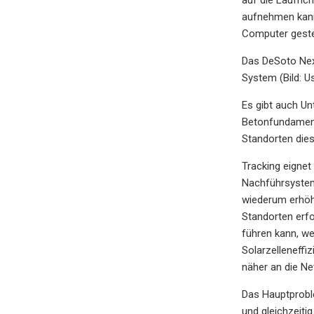
aufnehmen kann
Computer gesteu
Das DeSoto Nex
System (Bild: Us
Es gibt auch Un
Betonfundament,
Standorten dies
Tracking eignet
Nachführsystem
wiederum erhöht
Standorten erfo
führen kann, we
Solarzelleneffi
näher an die Ne
Das Hauptproble
und gleichzeiti