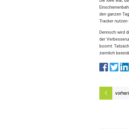
Die Idee war, d
Einschienenbah
den ganzen Tag 
Tracker nutzen 
Dennoch wird di
der Verbesserun
boomt. Tatsächl
ziemlich beeind
vorher