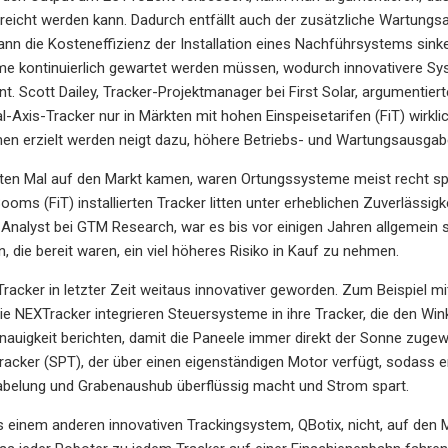
eicht werden kann. Dadurch entfällt auch der zusätzliche Wartungs
kann die Kosteneffizienz der Installation eines Nachführsystems sink
 kontinuierlich gewartet werden müssen, wodurch innovativere Syst
nt. Scott Dailey, Tracker-Projektmanager bei First Solar, argumenti
l-Axis-Tracker nur in Märkten mit hohen Einspeisetarifen (FiT) wirkl
en erzielt werden neigt dazu, höhere Betriebs- und Wartungsausgab
ten Mal auf den Markt kamen, waren Ortungssysteme meist recht spe
Booms (FiT) installierten Tracker litten unter erheblichen Zuverläss
 Analyst bei GTM Research, war es bis vor einigen Jahren allgemein so,
, die bereit waren, ein viel höheres Risiko in Kauf zu nehmen.
 Tracker in letzter Zeit weitaus innovativer geworden. Zum Beispiel 
 NEXTracker integrieren Steuersysteme in ihre Tracker, die den Win
nauigkeit berichten, damit die Paneele immer direkt der Sonne zuge
acker (SPT), der über einen eigenständigen Motor verfügt, sodass e
belung und Grabenaushub überflüssig macht und Strom spart.
s einem anderen innovativen Trackingsystem, QBotix, nicht, auf de