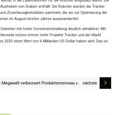
 würde, in die Ladestationen für die Roboter eingebaut waren. Die
Ausheben von Gräben entfällt. Die Roboter würden die Tracker
und Zuverlässigkeitsdaten sammeln, die sie zur Optimierung der
hmen im August letzten Jahres auseinanderfiel.
ebieten mit hoher Sonneneinstrahlung deutlich attraktiver. Mit
tlerweile nutzen immer mehr Projekte Tracker und der Markt
s 2020 einen Wert von 6 Milliarden US-Dollar haben wird. Das ist
 Megawatt verbessert Produktionsniveau von
:nächste
Solar-Tracking-Systemen