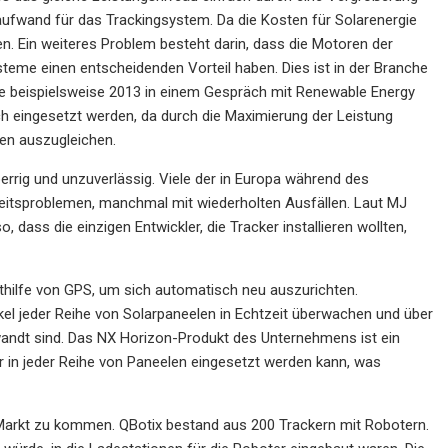
aufwand für das Trackingsystem. Da die Kosten für Solarenergie
en. Ein weiteres Problem besteht darin, dass die Motoren der
eme einen entscheidenden Vorteil haben. Dies ist in der Branche
erte beispielsweise 2013 in einem Gespräch mit Renewable Energy
ich eingesetzt werden, da durch die Maximierung der Leistung
en auszugleichen.
rrig und unzuverlässig. Viele der in Europa während des
igkeitsproblemen, manchmal mit wiederholten Ausfällen. Laut MJ
 dass die einzigen Entwickler, die Tracker installieren wollten,
mithilfe von GPS, um sich automatisch neu auszurichten.
kel jeder Reihe von Solarpaneelen in Echtzeit überwachen und über
wandt sind. Das NX Horizon-Produkt des Unternehmens ist ein
r in jeder Reihe von Paneelen eingesetzt werden kann, was
n Markt zu kommen. QBotix bestand aus 200 Trackern mit Robotern.