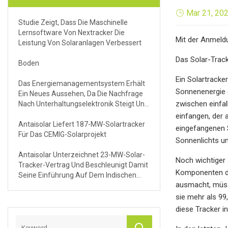
Mar 21, 20
Studie Zeigt, Dass Die Maschinelle
Lernsoftware Von Nextracker Die
Mit der Anmeldu
Leistung Von Solaranlagen Verbessert
Das Solar-Trac
Boden
Ein Solartracke
Das Energiemanagementsystem Erhält
Sonnenenergie e
Ein Neues Aussehen, Da Die Nachfrage
zwischen einfal
Nach Unterhaltungselektronik Steigt Und
Die Technologie Fortschritte Macht
einfangen, der 
Antaisolar Liefert 187-MW-Solartracker
eingefangenen 
Für Das CEMIG-Solarprojekt
Sonnenlichts un
Antaisolar Unterzeichnet 23-MW-Solar-
Noch wichtiger 
Tracker-Vertrag Und Beschleunigt Damit
Komponenten di
Seine Einführung Auf Dem Indischen
ausmacht, müss
Markt
sie mehr als 99
diese Tracker i