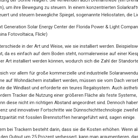
), um ihre Bewegung zu steuern. In einem konzentrierten Solarkraf
ert und steuern bewegliche Spiegel, sogenannte Heliostaten, die Lic
t Generation Solar Energy Center der Florida Power & Light Compan
ina Fotovoltaica, Flickr)
terschiede in der Art und Weise, wie sie installiert werden. Beispi
 da es einfach auf dem Boden steht, normalerweise auf einer Kiesp
er Art installiert werden können, wodurch sich die Zahl der Standor
 sich vor allem für große kommerzielle und industrielle Solaranwen
e auf Wohndächern installiert werden, müssen sie vom Dach verset
e die Windlast und erforderte ein teures Regalsystem. Auch ästheti
rdern Tracker die Nutzung einer größeren Fläche als feste Systeme
nn diese nicht im richtigen Abstand angeordnet sind. Dennoch haben
zienz und innovativer Fortschritte wie Dünnschichttechnologie zweife
tzparität mit fossilen Brennstoffen herangeführt wird, sagen einige.
m bei Trackern besteht darin, dass sie die Kosten erhöhen. Wenn a
g den Output um 25 Prozent verbessert, kann man argumentieren, da