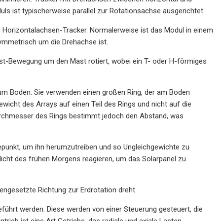
uls ist typischerweise parallel zur Rotationsachse ausgerichtet
als Horizontalachsen-Tracker. Normalerweise ist das Modul in einem
symmetrisch um die Drehachse ist.
st-Bewegung um den Mast rotiert, wobei ein T- oder H-förmiges
m Boden. Sie verwenden einen großen Ring, der am Boden
ewicht des Arrays auf einen Teil des Rings und nicht auf die
 Durchmesser des Rings bestimmt jedoch den Abstand, was
depunkt, um ihn herumzutreiben und so Ungleichgewichte zu
licht des frühen Morgens reagieren, um das Solarpanel zu
gengesetzte Richtung zur Erdrotation dreht.
führt werden. Diese werden von einer Steuerung gesteuert, die
rieb ist eine Art Getriebe, das radiale und axiale Lasten