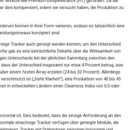
her Anreize wie Premium-Einspeisetarife (FiT) gefördert. Da die
er dies kompensiert, indem sie versucht haben, die Produktion zu
ederum können in ihrer Form variieren, sodass es tatsächlich eine
eistungsniveaus konzipiert sind.
hsige Tracker auch geneigt werden können, um den Unterschied
he gab es eine beträchtliche Debatte über die Wirksamkeit von
ingen Unterschieds bei der jährlichen Sammlung zwischen den
b, dass der Unterschied insgesamt nur etwa 4 Prozent betrug, was
ber einem festen Array erzielen (24 bis 32 Prozent). Allerdings
erschmutzt ist („hohe Klarheit“), eine Produktion von 40 bis 45
nen in entwickelten Ländern einen Clearness Index von 0,5 oder
izontal ist. Dies bedeutet, dass die einzige Anforderung an den
rizontale einachsige Tracker verfügen über geneigte Module, die
inimieren. Tracker mit Drehachsen zwischen horizontal und