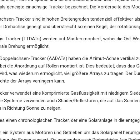
 als geneigte einachsige Tracker bezeichnet. Die Vorderseite des Mod
lachsen-Tracker sind in hohen Breitengraden tendenziell effektiver 
zur Drehachse geneigt und überstreicht so einen Kegel, der rotations
Axis-Tracker (TTDATs) werden auf Masten montiert, wobei die Ost-We
ikale Drehung ermöglicht.
oppelachsen-Tracker (AADATs) haben die Azimut-Achse vertikal zu
obei die Anordnung auf Rollen montiert ist. Dies bedeutet, dass das G
 wird, was wiederum ermöglicht, viel größere Arrays zu tragen. Der
chte der Arrays verringern kann.
acker verwendet eine komprimierte Gasflüssigkeit mit niedrigem Sie
ese Systeme verwenden auch Shader/Reflektoren, die auf das Sonnen
 in Richtung Sonne zu neigen.
t es einen chronologischen Tracker, der eine Solaranlage in die entge
er ein System aus Motoren und Getrieben um das Solarpanel herumge
htung der Sonne reagiert. Sie verwenden auch Drehantriebe (ein Drehant