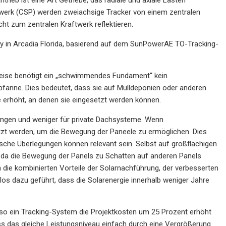
twerk (CSP) werden zweiachsige Tracker von einem zentralen
ht zum zentralen Kraftwerk reflektieren.
y in Arcadia Florida, basierend auf dem SunPowerAE TO-Tracking-
elsweise benötigt ein „schwimmendes Fundament“ kein
fanne. Dies bedeutet, dass sie auf Mülldeponien oder anderen
te erhöht, an denen sie eingesetzt werden können.
dungen und weniger für private Dachsysteme. Wenn
zt werden, um die Bewegung der Paneele zu ermöglichen. Dies
sche Überlegungen können relevant sein. Selbst auf großflächigen
, da die Bewegung der Panels zu Schatten auf anderen Panels
 die kombinierten Vorteile der Solarnachführung, der verbesserten
llos dazu geführt, dass die Solarenergie innerhalb weniger Jahre
lso ein Tracking-System die Projektkosten um 25 Prozent erhöht
ss das gleiche Leistungsniveau einfach durch eine Vergrößerung