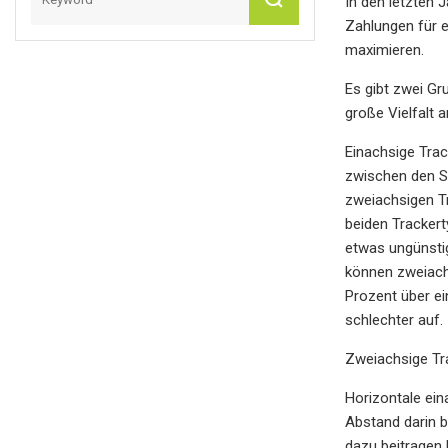
In den letzten 
Zahlungen für e
maximieren.
Es gibt zwei Gr
große Vielfalt 
Einachsige Tra
zwischen den So
zweiachsigen Tr
beiden Trackert
etwas ungünstig
können zweiachs
Prozent über ei
schlechter auf.
Zweiachsige Tra
Horizontale ein
Abstand darin b
dazu beitragen 