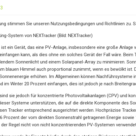
23
ng stimmen Sie unseren Nutzungsbedingungen und Richtlinien zu. Si
king-System von NEXTracker (Bild: NEXTracker)
r ist ein Gerät, das eine PV-Anlage, insbesondere eine große Anlage 
infangen kann, als dies ohne ein solches Gerät der Fall wäre. Beim 
lendem Sonnenlicht und einem Solarpanel-Array zu minimieren. Sonn
am blauen Himmel auch proportional zunimmt, wenn es bewölkt ist. 
Sonnenenergie erhöhen. Im Allgemeinen können Nachführsysteme i
d im Winter 20 Prozent einfangen, dies ist jedoch je nach Breitengrad
sind sie jedoch für konzentrierte Photovoltaikanlagen (CPV) und kon
eser Systeme unterstützen, die auf die direkte Komponente des Sonn
en Tracker entsprechend ausgerichtet werden. Hochpräzise Tracker
,6 Prozent der vom direkten Sonnenstrahl getragenen Energie sowie 1
n der Regel nicht von nicht konzentrierenden PV-Systemen verwendet