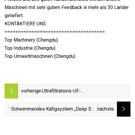
Maschinen mit sehr gutem Feedback in mehr als 30 Länder
geliefert.
KONTAKTIERE UNS
=====================================
Top Machinery (Chengdu).
Top-Industrie (Chengdu)
Top-Umweltmaschinen (Chengdu)
vorherige:
Ultrafiltrations-UF-
Wasseraufbereitungsanlagensystem für
Quellmineral-Bergwasser
Schwimmendes Käfigsystem „Deep Sea
:nächste
Resist-Storm“ für die Fischerei