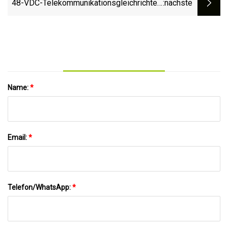
48-VDC-Telekommunikationsgleichrichter-
:nächste
Solarenergiesystem mit Aluminiumgehäuse
und Fernüberwachungssystemschnittstelle
Name:
*
Email:
*
Telefon/WhatsApp:
*