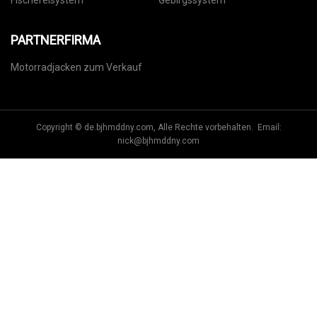
Fischereisystem
Gebirgssystem
PARTNERFIRMA
Motorradjacken zum Verkauf
Copyright © de.bjhmddny.com, Alle Rechte vorbehalten. Email:
nick@bjhmddny.com