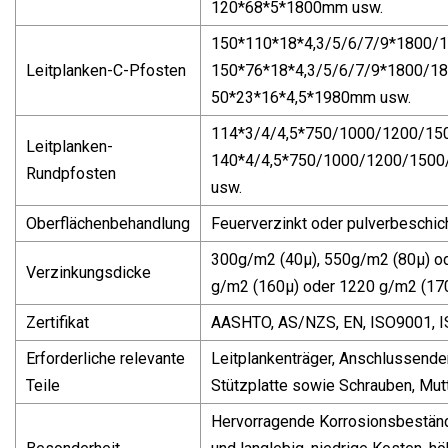
120*68*5*1800mm usw.
150*110*18*4,3/5/6/7/9*1800/
Leitplanken-C-Pfosten
150*76*18*4,3/5/6/7/9*1800/1
50*23*16*4,5*1980mm usw.
114*3/4/4,5*750/1000/1200/1
Leitplanken-
140*4/4,5*750/1000/1200/150
Rundpfosten
usw.
Oberflächenbehandlung
Feuerverzinkt oder pulverbeschic
300g/m2 (40µ), 550g/m2 (80µ) o
Verzinkungsdicke
g/m2 (160µ) oder 1220 g/m2 (170µ
Zertifikat
AASHTO, AS/NZS, EN, ISO9001, I
Erforderliche relevante
Leitplankenträger, Anschlussenden
Teile
Stützplatte sowie Schrauben, Mut
Hervorragende Korrosionsbeständig