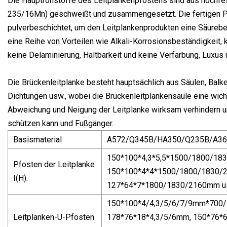
Die Hauptrohstoffe des Leitplankenpfostens sind aus hochfes
235/16Mn) geschweißt und zusammengesetzt. Die fertigen P
pulverbeschichtet, um den Leitplankenprodukten eine Säurebes
eine Reihe von Vorteilen wie Alkali-Korrosionsbeständigkeit, 
keine Delaminierung, Haltbarkeit und keine Verfärbung, Luxus
Die Brückenleitplanke besteht hauptsächlich aus Säulen, Bal
Dichtungen usw., wobei die Brückenleitplankensäule eine wicht
Abweichung und Neigung der Leitplanke wirksam verhindern u
schützen kann und Fußgänger.
Basismaterial
A572/Q345B/HA350/Q235B/A36
150*100*4,3*5,5*1500/1800/18
Pfosten der Leitplanke
150*100*4*4*1500/1800/1830/
I(H).
127*64*7*1800/1830/2160mm u
150*100*4/4,3/5/6/7/9mm*700
Leitplanken-U-Pfosten
178*76*18*4,3/5/6mm, 150*76*