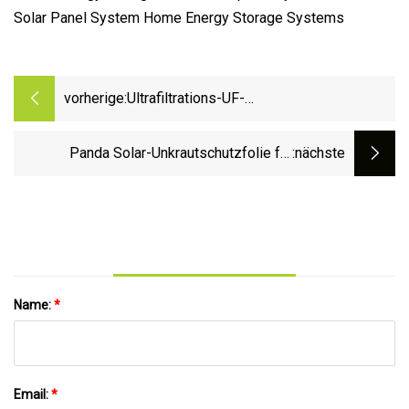
vorherige:
Ultrafiltrations-UF-
Wasseraufbereitungsanlagensystem für
Quellmineral-Bergwasser
Panda Solar-Unkrautschutzfolie für
:nächste
Bodenmontagesysteme, Schattierungsrate
99,9 %
Name:
*
Email:
*