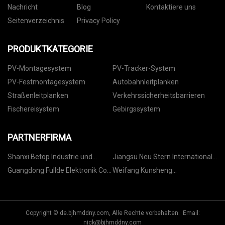
Nachricht
Blog
Kontaktiere uns
Seitenverzeichnis
Privacy Policy
PRODUKTKATEGORIE
PV-Montagesystem
PV-Tracker-System
PV-Festmontagesystem
Autobahnleitplanken
Straßenleitplanken
Verkehrssicherheitsbarrieren
Fischereisystem
Gebirgssystem
PARTNERFIRMA
Shanxi Betop Industrie und
Jiangsu Neu Stern International
Handel Co., GmbH.
Handel Co., Ltd.
Guangdong Fullde Elektronik Co.,
Weifang Kunsheng
Ltd.
Agrartechnologie Co., Ltd.
Copyright © de.bjhmddny.com, Alle Rechte vorbehalten. Email:
nick@bjhmddny.com